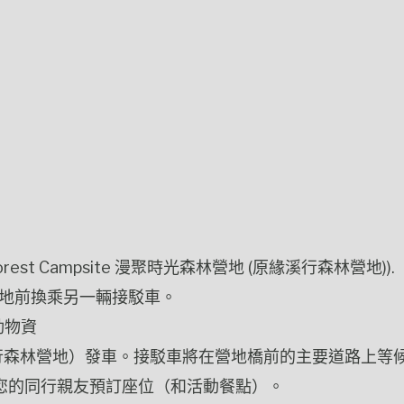
e (YCC Forest Campsite 漫聚時光森林營地 (原緣溪行森林營地)).
營地前換乘另一輛接駁車。
動物資
緣溪行森林營地）發車。接駁車將在營地橋前的主要道路上
您的同行親友預訂座位（和活動餐點）。